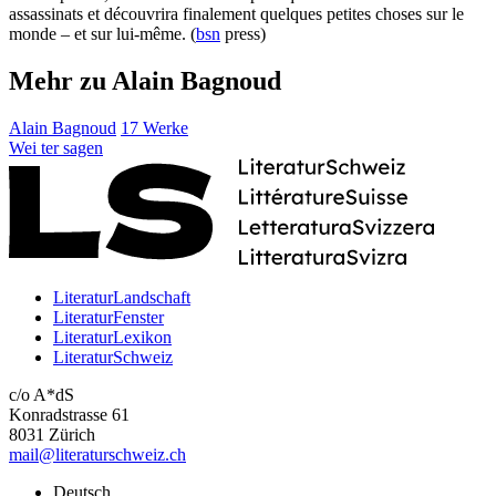
assassinats et découvrira finalement quelques petites choses sur le
monde – et sur lui-même. (
bsn
press)
Mehr zu Alain Bagnoud
Alain Bagnoud
17 Werke
Wei
ter
sagen
LiteraturLandschaft
LiteraturFenster
LiteraturLexikon
LiteraturSchweiz
c/o A*dS
Konradstrasse 61
8031 Zürich
mail@literaturschweiz.ch
Deutsch