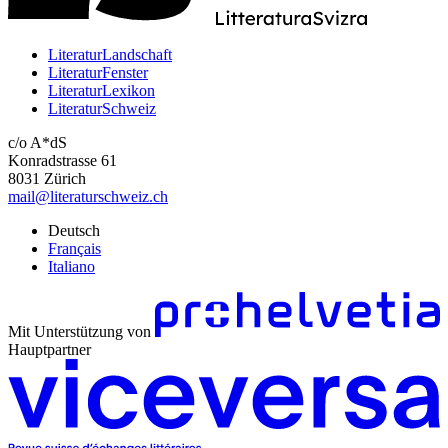
LiteraturLandschaft
LiteraturFenster
LiteraturLexikon
LiteraturSchweiz
c/o A*dS
Konradstrasse 61
8031 Zürich
mail@literaturschweiz.ch
Deutsch
Français
Italiano
Mit Unterstützung von
Hauptpartner