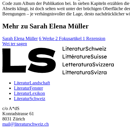
Code zum Album der Publikation bei. In sieben Kapiteln erzählen di
Abseits klingt, ist doch selten weit unter der brüchigen Oberfläche 
Beengungen – je verhängnisvoller die Lage, desto nachdrücklicher w
Mehr zu Sarah Elena Müller
Sarah Elena Müller
6 Werke
2 Fokusartikel
1 Rezension
Wei
ter
sagen
LiteraturLandschaft
LiteraturFenster
LiteraturLexikon
LiteraturSchweiz
c/o A*dS
Konradstrasse 61
8031 Zürich
mail@literaturschweiz.ch