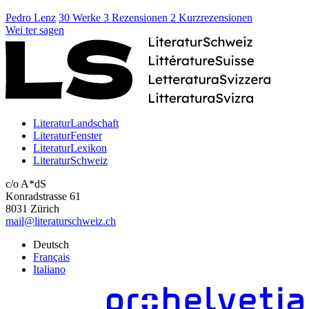
Pedro Lenz
30 Werke
3 Rezensionen
2 Kurzrezensionen
Wei
ter
sagen
LiteraturLandschaft
LiteraturFenster
LiteraturLexikon
LiteraturSchweiz
c/o A*dS
Konradstrasse 61
8031 Zürich
mail@literaturschweiz.ch
Deutsch
Français
Italiano