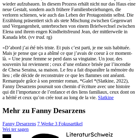
wieder aufzubauen. In diesem Prozess erhält nicht nur das Haus eine
neue Gestalt, sondern auch frühere Familienbeziehungen, die
verloren schienen, wie auch das Leben der Protagonistin selbst. Die
Erzählung präsentiert sich als stete Mischung zwischen Gegenwart
und Vergangenheit, unterbrochen von einem Briefwechsel zwischen
Elena und ihrem engen Kindheitsfreund Jean, der mittlerweile in
Kanada lebt. (vv
trad.
rg)
«D’abord j’ai été très triste. Et puis c’est parti, je me suis habituée.
Mais je pense que ça a abîmé ce que j’avais de coeur à ce moment-
là. » Une jeune femme se perd dans sa vingtaine. Un jour, des
souvenirs lui reviennent ; ceux d’une enfance brisée par l’incendie
de Chesa Seraina, sa maison. Le feu a fait disparaître la mémoire du
lieu ; elle décide de reconstruire ce que les flammes ont anéanti.
Remarquée grâce à son premier roman, *Galel *(Slatkine, 2022),
Fanny Desarzens poursuit son chemin d’écriture avec une histoire
qui dit l’importance de l’enfance et des liens familiaux, ceux dont on
a hérité et ceux qu’on crée tout au long de la vie.
Slatkine
Mehr zu Fanny Desarzens
Fanny Desarzens
7 Werke
3 Fokusartikel
Wei
ter
sagen