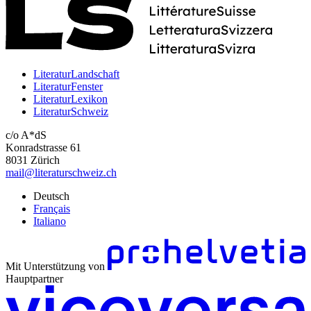
LiteraturLandschaft
LiteraturFenster
LiteraturLexikon
LiteraturSchweiz
c/o A*dS
Konradstrasse 61
8031 Zürich
mail@literaturschweiz.ch
Deutsch
Français
Italiano
Mit Unterstützung von
Hauptpartner