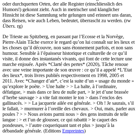
oder durchquerten Orten, der alle Register (einschliesslich des
Humors!) gekonnt zieht. Auch in metrischer und klanglicher
Hinsicht ist diese Sammlung sehr gelungen und erinnert uns daran,
dass Reisen, wie auch Leben, bedeutet, überrascht zu werden. (rw
Übers.
rg)
De Trieste au Spitzberg, en passant par l’Ecosse et la Norvège,
Pierre-Alain Tâche exerce le regard qu’on lui connaît sur les lieux et
les choses qu’il découvre, non sans étonnement parfois, et non sans
humour. Sensible à l’épaisseur historique et culturelle de ce qu’il
visite, il donne des instantanés vivants, qui font de cette lecture une
marche enjouée. Après *Clarté des pertes* (2020), Tâche renoue
avec une veine importante de son œuvre : ce qu’il a appelé *L’Etat
des lieux*, trois livres publiés respectivement en 1998, 2005 et
2011. Avec *Changer d’air*, c’est la suite d’un « usage du monde »
qu’explore le poète. > Une halte > > La halte, à l’ordinaire,
défatigue, > mais dans ce lieu de nulle part, > le jet d’une brassée
d’herbe sauvage > a vite fait monter le ton > dans l’enclos des
gallinacés. > > La jacquerie ailée est générale. > Oh ! Je saurais, s’il
le fallait, > murmurer à l’oreille des chevaux. > Oui, mais, parler aux
poules ? > > Nous avions parmi nous > des gens instruits de telle
langue : > et l’un de glousser, ce qui rabattit > le caquet des
pondeuses, > l’autre coqueriquant tant et plus > jusqu’à la
débandade générale. (Editions
Empreintes
)