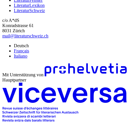
LiteraturFenster
LiteraturLexikon
LiteraturSchweiz
c/o A*dS
Konradstrasse 61
8031 Zürich
mail@literaturschweiz.ch
Deutsch
Français
Italiano
Mit Unterstützung von
Hauptpartner