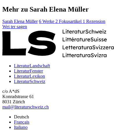
Mehr zu Sarah Elena Müller
Sarah Elena Müller
6 Werke
2 Fokusartikel
1 Rezension
Wei
ter
sagen
LiteraturLandschaft
LiteraturFenster
LiteraturLexikon
LiteraturSchweiz
c/o A*dS
Konradstrasse 61
8031 Zürich
mail@literaturschweiz.ch
Deutsch
Français
Italiano