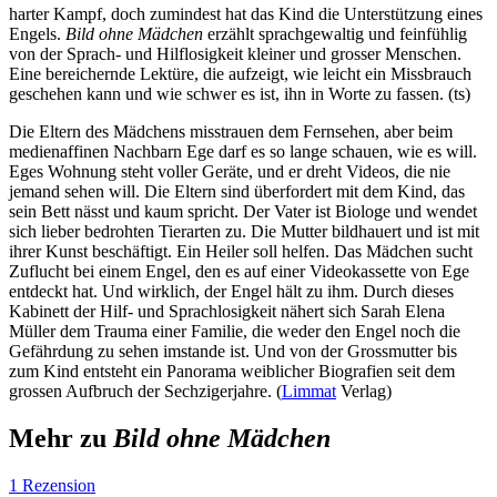
harter Kampf, doch zumindest hat das Kind die Unterstützung eines
Engels.
Bild ohne Mädchen
erzählt sprachgewaltig und feinfühlig
von der Sprach- und Hilflosigkeit kleiner und grosser Menschen.
Eine bereichernde Lektüre, die aufzeigt, wie leicht ein Missbrauch
geschehen kann und wie schwer es ist, ihn in Worte zu fassen. (ts)
Die Eltern des Mädchens misstrauen dem Fernsehen, aber beim
medienaffinen Nachbarn Ege darf es so lange schauen, wie es will.
Eges Wohnung steht voller Geräte, und er dreht Videos, die nie
jemand sehen will. Die Eltern sind überfordert mit dem Kind, das
sein Bett nässt und kaum spricht. Der Vater ist Biologe und wendet
sich lieber bedrohten Tierarten zu. Die Mutter bildhauert und ist mit
ihrer Kunst beschäftigt. Ein Heiler soll helfen. Das Mädchen sucht
Zuflucht bei einem Engel, den es auf einer Videokassette von Ege
entdeckt hat. Und wirklich, der Engel hält zu ihm. Durch dieses
Kabinett der Hilf- und Sprachlosigkeit nähert sich Sarah Elena
Müller dem Trauma einer Familie, die weder den Engel noch die
Gefährdung zu sehen imstande ist. Und von der Grossmutter bis
zum Kind entsteht ein Panorama weiblicher Biografien seit dem
grossen Aufbruch der Sechzigerjahre. (
Limmat
Verlag)
Mehr zu
Bild ohne Mädchen
1 Rezension