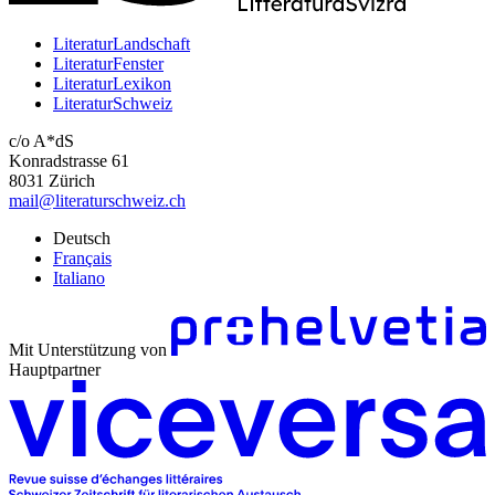
LiteraturLandschaft
LiteraturFenster
LiteraturLexikon
LiteraturSchweiz
c/o A*dS
Konradstrasse 61
8031 Zürich
mail@literaturschweiz.ch
Deutsch
Français
Italiano
Mit Unterstützung von
Hauptpartner