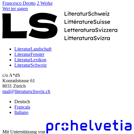
Francesco Deotto
2 Werke
Wei
ter
sagen
LiteraturLandschaft
LiteraturFenster
LiteraturLexikon
LiteraturSchweiz
c/o A*dS
Konradstrasse 61
8031 Zürich
mail@literaturschweiz.ch
Deutsch
Français
Italiano
Mit Unterstützung von