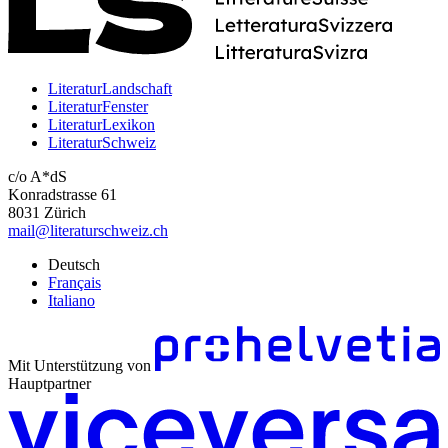
LiteraturLandschaft
LiteraturFenster
LiteraturLexikon
LiteraturSchweiz
c/o A*dS
Konradstrasse 61
8031 Zürich
mail@literaturschweiz.ch
Deutsch
Français
Italiano
Mit Unterstützung von
Hauptpartner