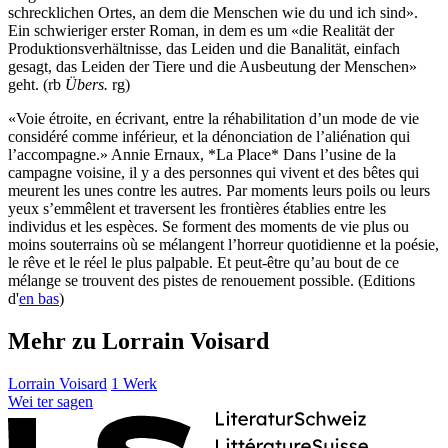
schrecklichen Ortes, an dem die Menschen wie du und ich sind».
Ein schwieriger erster Roman, in dem es um «die Realität der
Produktionsverhältnisse, das Leiden und die Banalität, einfach
gesagt, das Leiden der Tiere und die Ausbeutung der Menschen»
geht. (rb
Übers.
rg)
«Voie étroite, en écrivant, entre la réhabilitation d’un mode de vie
considéré comme inférieur, et la dénonciation de l’aliénation qui
l’accompagne.» Annie Ernaux, *La Place* Dans l’usine de la
campagne voisine, il y a des personnes qui vivent et des bêtes qui
meurent les unes contre les autres. Par moments leurs poils ou leurs
yeux s’emmêlent et traversent les frontières établies entre les
individus et les espèces. Se forment des moments de vie plus ou
moins souterrains où se mélangent l’horreur quotidienne et la poésie,
le rêve et le réel le plus palpable. Et peut-être qu’au bout de ce
mélange se trouvent des pistes de renouement possible. (Editions
d'
en bas
)
Mehr zu Lorrain Voisard
Lorrain Voisard
1 Werk
Wei
ter
sagen