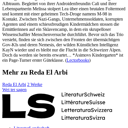
Albtraum. Begleitet von ihrer Androidenfreundin Cali und ihrer
Lebenspartnerin Melissa stolpert Lea über einen brutalen Foltermord
und kommt mit einer geheimen Tech-Droge namens M-98 in
Kontakt. Zwischen Nazi-Gangs, Unternehmenssoldaten, korrupten
Agenten und einem schiessfreudigen Kindermädchen stossen die
Ermittlerinnen auf ein Sklavencamp, in dem ein skrupelloser
Wissenschaftler Menschenversuche durchführt. Bevor sich das Trio
versieht, finden sie sich zwischen den Fronten der übermächtigen
Gov-KIs und deren Nemesis, der wilden Künstlichen Intelligenz
KayN wieder und es bleibt nur die Flucht in die Schweizer Alpen.
Doch da werden sie bereits erwartet… *Asimovs Kindergarten* ist
ein Page-Turner erster Güteklasse. (
Lectorbooks
)
Mehr zu Reda El Arbi
Reda El Arbi
2 Werke
Wei
ter
sagen