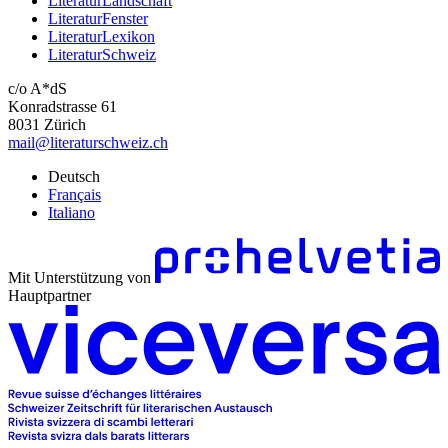
LiteraturLandschaft
LiteraturFenster
LiteraturLexikon
LiteraturSchweiz
c/o A*dS
Konradstrasse 61
8031 Zürich
mail@literaturschweiz.ch
Deutsch
Français
Italiano
Mit Unterstützung von
Hauptpartner