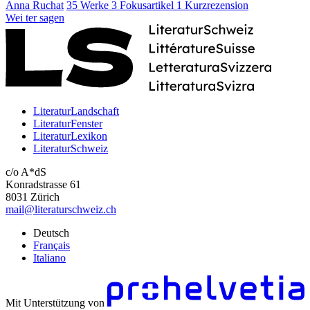
Anna Ruchat
35 Werke
3 Fokusartikel
1 Kurzrezension
Wei
ter
sagen
LiteraturLandschaft
LiteraturFenster
LiteraturLexikon
LiteraturSchweiz
c/o A*dS
Konradstrasse 61
8031 Zürich
mail@literaturschweiz.ch
Deutsch
Français
Italiano
Mit Unterstützung von