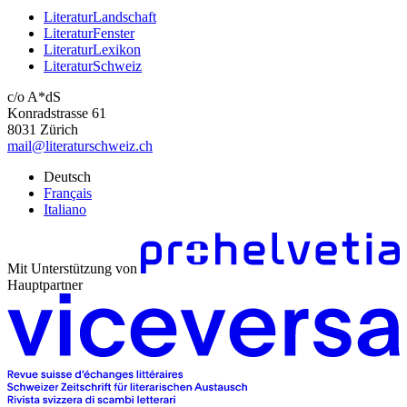
LiteraturLandschaft
LiteraturFenster
LiteraturLexikon
LiteraturSchweiz
c/o A*dS
Konradstrasse 61
8031 Zürich
mail@literaturschweiz.ch
Deutsch
Français
Italiano
Mit Unterstützung von
Hauptpartner