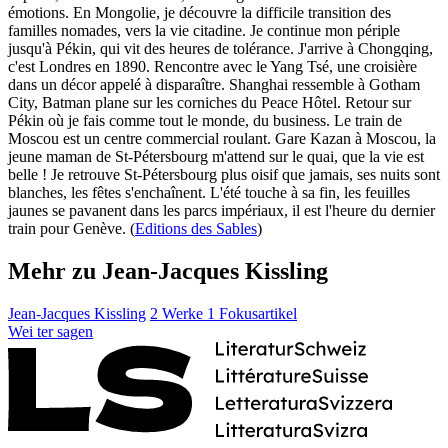
émotions. En Mongolie, je découvre la difficile transition des
familles nomades, vers la vie citadine. Je continue mon périple
jusqu'à Pékin, qui vit des heures de tolérance. J'arrive à Chongqing,
c'est Londres en 1890. Rencontre avec le Yang Tsé, une croisière
dans un décor appelé à disparaître. Shanghai ressemble à Gotham
City, Batman plane sur les corniches du Peace Hôtel. Retour sur
Pékin où je fais comme tout le monde, du business. Le train de
Moscou est un centre commercial roulant. Gare Kazan à Moscou, la
jeune maman de St-Pétersbourg m'attend sur le quai, que la vie est
belle ! Je retrouve St-Pétersbourg plus oisif que jamais, ses nuits sont
blanches, les fêtes s'enchaînent. L'été touche à sa fin, les feuilles
jaunes se pavanent dans les parcs impériaux, il est l'heure du dernier
train pour Genève. (
Editions des Sables
)
Mehr zu Jean-Jacques Kissling
Jean-Jacques Kissling
2 Werke
1 Fokusartikel
Wei
ter
sagen