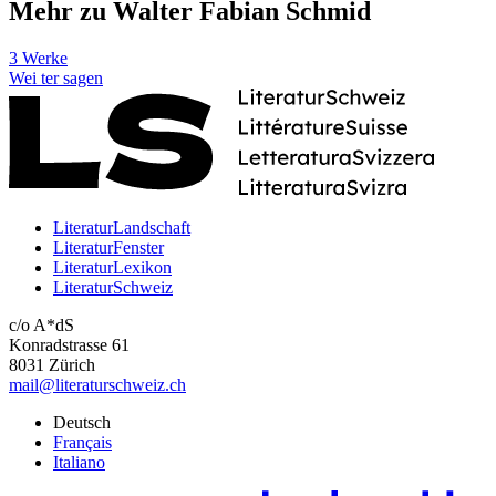
Mehr zu Walter Fabian Schmid
3 Werke
Wei
ter
sagen
LiteraturLandschaft
LiteraturFenster
LiteraturLexikon
LiteraturSchweiz
c/o A*dS
Konradstrasse 61
8031 Zürich
mail@literaturschweiz.ch
Deutsch
Français
Italiano