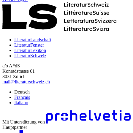
LiteraturLandschaft
LiteraturFenster
LiteraturLexikon
LiteraturSchweiz
c/o A*dS
Konradstrasse 61
8031 Zürich
mail@literaturschweiz.ch
Deutsch
Français
Italiano
Mit Unterstützung von
Hauptpartner