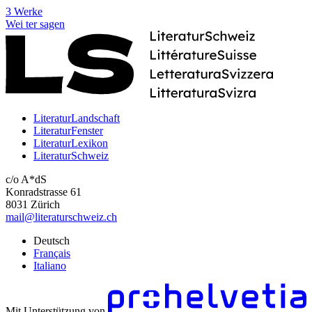
3 Werke
Wei
ter
sagen
LiteraturLandschaft
LiteraturFenster
LiteraturLexikon
LiteraturSchweiz
c/o A*dS
Konradstrasse 61
8031 Zürich
mail@literaturschweiz.ch
Deutsch
Français
Italiano
Mit Unterstützung von