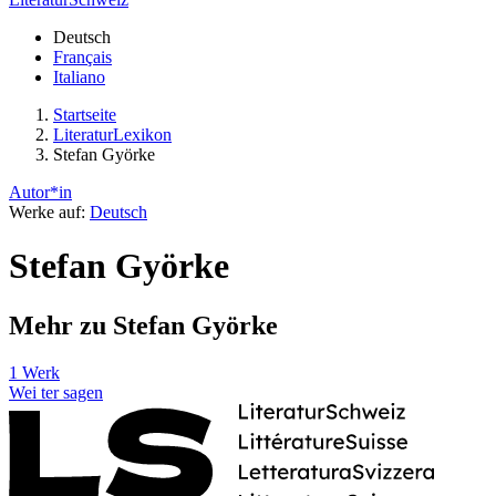
Deutsch
Français
Italiano
Startseite
LiteraturLexikon
Stefan Györke
Autor*in
Werke auf:
Deutsch
Stefan Györke
Mehr zu Stefan Györke
1 Werk
Wei
ter
sagen