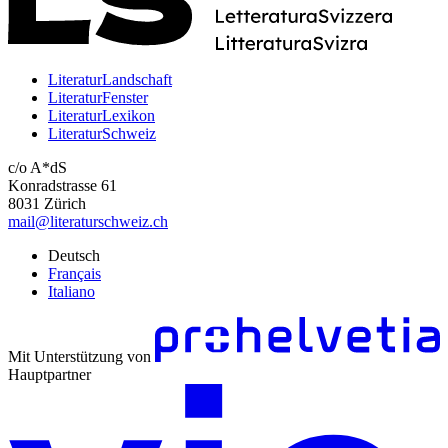
LiteraturLandschaft
LiteraturFenster
LiteraturLexikon
LiteraturSchweiz
c/o A*dS
Konradstrasse 61
8031 Zürich
mail@literaturschweiz.ch
Deutsch
Français
Italiano
Mit Unterstützung von
Hauptpartner