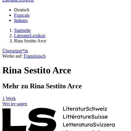
Deutsch
Français
Italiano
Startseite
LiteraturLexikon
Rina Sestito Arce
Übersetzer*in
Werke auf:
Französisch
Rina Sestito Arce
Mehr zu Rina Sestito Arce
1 Werk
Wei
ter
sagen