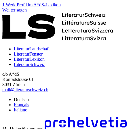
1 Werk
Profil im A*dS-Lexikon
Wei
ter
sagen
LiteraturLandschaft
LiteraturFenster
LiteraturLexikon
LiteraturSchweiz
c/o A*dS
Konradstrasse 61
8031 Zürich
mail@literaturschweiz.ch
Deutsch
Français
Italiano
Mit Unterstützung von