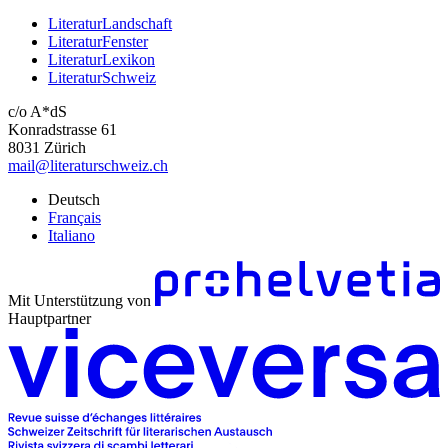
LiteraturLandschaft
LiteraturFenster
LiteraturLexikon
LiteraturSchweiz
c/o A*dS
Konradstrasse 61
8031 Zürich
mail@literaturschweiz.ch
Deutsch
Français
Italiano
Mit Unterstützung von
Hauptpartner