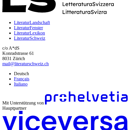
LiteraturLandschaft
LiteraturFenster
LiteraturLexikon
LiteraturSchweiz
c/o A*dS
Konradstrasse 61
8031 Zürich
mail@literaturschweiz.ch
Deutsch
Français
Italiano
Mit Unterstützung von
Hauptpartner