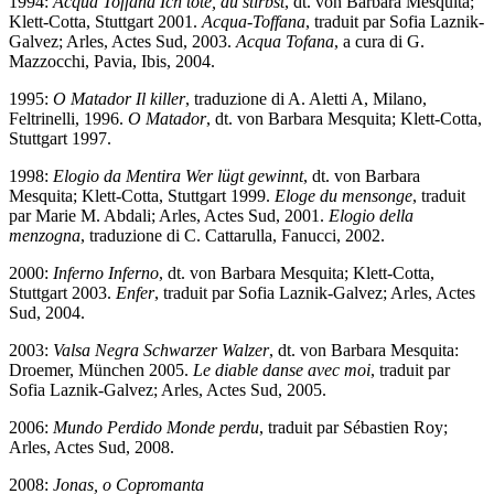
1994:
Acqua Toffana
Ich töte, du stirbst
, dt. von Barbara Mesquita;
Klett-Cotta, Stuttgart 2001.
Acqua-Toffana
, traduit par Sofia Laznik-
Galvez; Arles, Actes Sud, 2003.
Acqua Tofana
, a cura di G.
Mazzocchi, Pavia, Ibis, 2004.
1995:
O Matador
Il killer
, traduzione di A. Aletti A, Milano,
Feltrinelli, 1996.
O Matador
, dt. von Barbara Mesquita; Klett-Cotta,
Stuttgart 1997.
1998:
Elogio da Mentira
Wer lügt gewinnt
, dt. von Barbara
Mesquita; Klett-Cotta, Stuttgart 1999.
Eloge du mensonge
, traduit
par Marie M. Abdali; Arles, Actes Sud, 2001.
Elogio della
menzogna
, traduzione di C. Cattarulla, Fanucci, 2002.
2000:
Inferno
Inferno
, dt. von Barbara Mesquita; Klett-Cotta,
Stuttgart 2003.
Enfer
, traduit par Sofia Laznik-Galvez; Arles, Actes
Sud, 2004.
2003:
Valsa Negra
Schwarzer Walzer
, dt. von Barbara Mesquita:
Droemer, München 2005.
Le diable danse avec moi
, traduit par
Sofia Laznik-Galvez; Arles, Actes Sud, 2005.
2006:
Mundo Perdido
Monde perdu
, traduit par Sébastien Roy;
Arles, Actes Sud, 2008.
2008:
Jonas, o Copromanta