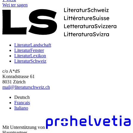
Wei
ter
sagen
LiteraturLandschaft
LiteraturFenster
LiteraturLexikon
LiteraturSchweiz
c/o A*dS
Konradstrasse 61
8031 Zürich
mail@literaturschweiz.ch
Deutsch
Français
Italiano
Mit Unterstützung von
Hauptpartner