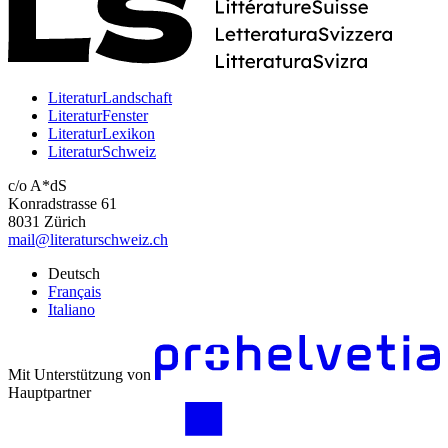
LiteraturLandschaft
LiteraturFenster
LiteraturLexikon
LiteraturSchweiz
c/o A*dS
Konradstrasse 61
8031 Zürich
mail@literaturschweiz.ch
Deutsch
Français
Italiano
Mit Unterstützung von
Hauptpartner