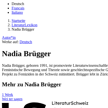
Deutsch
Français
Italiano
Startseite
LiteraturLexikon
Nadia Brügger
Autor*in
Werke auf:
Deutsch
Nadia Brügger
Nadia Brügger, geboren 1991, ist promovierte Literaturwissenschaftle
Feministische Bewegung und Theorie sowie geschlechtsspezifische Gewa
Projekt zu Femiziden in der Schweiz mitinitiiert. Brügger lebt in Züri
Mehr zu Nadia Brügger
1 Werk
Wei
ter
sagen