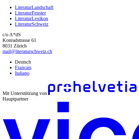
LiteraturLandschaft
LiteraturFenster
LiteraturLexikon
LiteraturSchweiz
c/o A*dS
Konradstrasse 61
8031 Zürich
mail@literaturschweiz.ch
Deutsch
Français
Italiano
Mit Unterstützung von
Hauptpartner