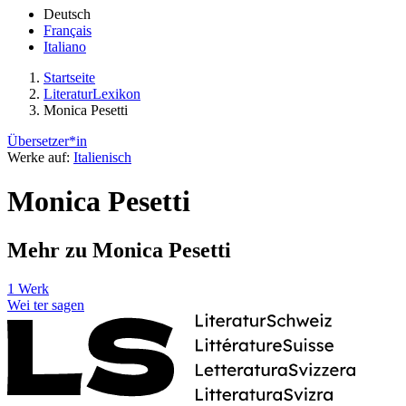
Deutsch
Français
Italiano
Startseite
LiteraturLexikon
Monica Pesetti
Übersetzer*in
Werke auf:
Italienisch
Monica Pesetti
Mehr zu Monica Pesetti
1 Werk
Wei
ter
sagen