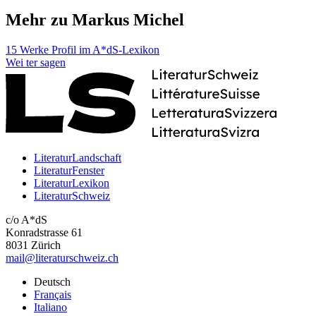
Mehr zu Markus Michel
15 Werke
Profil im A*dS-Lexikon
Wei
ter
sagen
LiteraturLandschaft
LiteraturFenster
LiteraturLexikon
LiteraturSchweiz
c/o A*dS
Konradstrasse 61
8031 Zürich
mail@literaturschweiz.ch
Deutsch
Français
Italiano