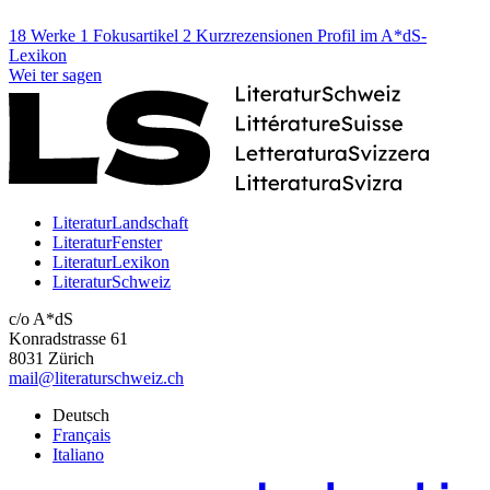
18 Werke
1 Fokusartikel
2 Kurzrezensionen
Profil im A*dS-
Lexikon
Wei
ter
sagen
LiteraturLandschaft
LiteraturFenster
LiteraturLexikon
LiteraturSchweiz
c/o A*dS
Konradstrasse 61
8031 Zürich
mail@literaturschweiz.ch
Deutsch
Français
Italiano