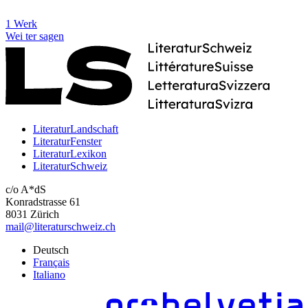
1 Werk
Wei
ter
sagen
LiteraturLandschaft
LiteraturFenster
LiteraturLexikon
LiteraturSchweiz
c/o A*dS
Konradstrasse 61
8031 Zürich
mail@literaturschweiz.ch
Deutsch
Français
Italiano