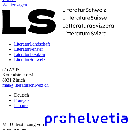
Wei
ter
sagen
LiteraturLandschaft
LiteraturFenster
LiteraturLexikon
LiteraturSchweiz
c/o A*dS
Konradstrasse 61
8031 Zürich
mail@literaturschweiz.ch
Deutsch
Français
Italiano
Mit Unterstützung von
Hauptpartner