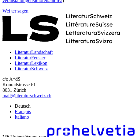
veranstaltungen/autoren/andrea
)
Wei
ter
sagen
LiteraturLandschaft
LiteraturFenster
LiteraturLexikon
LiteraturSchweiz
c/o A*dS
Konradstrasse 61
8031 Zürich
mail@literaturschweiz.ch
Deutsch
Français
Italiano
Mit Unterstützung von