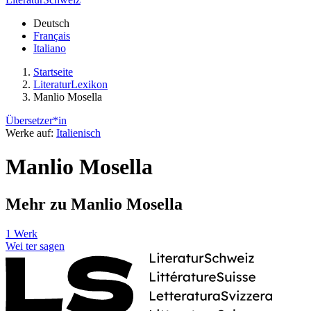
Deutsch
Français
Italiano
Startseite
LiteraturLexikon
Manlio Mosella
Übersetzer*in
Werke auf:
Italienisch
Manlio Mosella
Mehr zu Manlio Mosella
1 Werk
Wei
ter
sagen