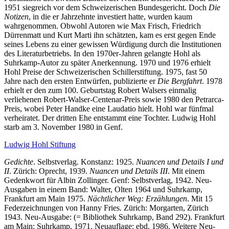
1951 siegreich vor dem Schweizerischen Bundesgericht. Doch
Die
Notizen
, in die er Jahrzehnte investiert hatte, wurden kaum
wahrgenommen. Obwohl Autoren wie Max Frisch, Friedrich
Dürrenmatt und Kurt Marti ihn schätzten, kam es erst gegen Ende
seines Lebens zu einer gewissen Würdigung durch die Institutionen
des Literaturbetriebs. In den 1970er-Jahren gelangte Hohl als
Suhrkamp-Autor zu später Anerkennung. 1970 und 1976 erhielt
Hohl Preise der Schweizerischen Schillerstiftung. 1975, fast 50
Jahre nach den ersten Entwürfen, publizierte er
Die Bergfahrt
. 1978
erhielt er den zum 100. Geburtstag Robert Walsers einmalig
verliehenen Robert-Walser-Centenar-Preis sowie 1980 den Petrarca-
Preis, wobei Peter Handke eine Laudatio hielt. Hohl war fünfmal
verheiratet. Der dritten Ehe entstammt eine Tochter. Ludwig Hohl
starb am 3. November 1980 in Genf.
Ludwig Hohl Stiftung
Gedichte
. Selbstverlag. Konstanz: 1925.
Nuancen und Details I und
II
. Zürich: Oprecht, 1939.
Nuancen und Details III
. Mit einem
Gedenkwort für Albin Zollinger. Genf: Selbstverlag, 1942. Neu-
Ausgaben in einem Band: Walter, Olten 1964 und Suhrkamp,
Frankfurt am Main 1975.
Nächtlicher Weg: Erzählungen
. Mit 15
Federzeichnungen von Hanny Fries. Zürich: Morgarten, Zürich
1943. Neu-Ausgabe: (= Bibliothek Suhrkamp, Band 292). Frankfurt
am Main: Suhrkamp, 1971. Neuauflage: ebd. 1986. Weitere Neu-