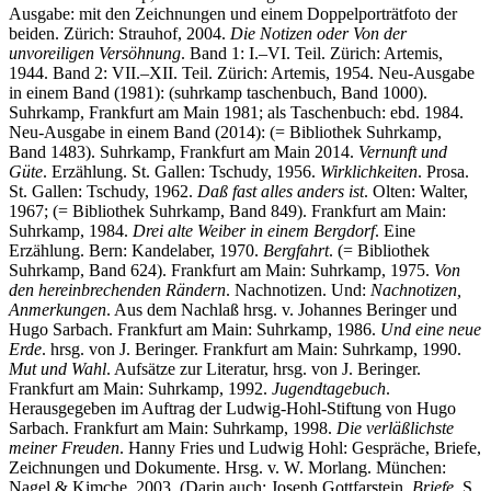
Ausgabe: mit den Zeichnungen und einem Doppelporträtfoto der
beiden. Zürich: Strauhof, 2004.
Die Notizen oder Von der
unvoreiligen Versöhnung
. Band 1: I.–VI. Teil. Zürich: Artemis,
1944. Band 2: VII.–XII. Teil. Zürich: Artemis, 1954. Neu-Ausgabe
in einem Band (1981): (suhrkamp taschenbuch, Band 1000).
Suhrkamp, Frankfurt am Main 1981; als Taschenbuch: ebd. 1984.
Neu-Ausgabe in einem Band (2014): (= Bibliothek Suhrkamp,
Band 1483). Suhrkamp, Frankfurt am Main 2014.
Vernunft und
Güte
. Erzählung. St. Gallen: Tschudy, 1956.
Wirklichkeiten
. Prosa.
St. Gallen: Tschudy, 1962.
Daß fast alles anders ist
. Olten: Walter,
1967; (= Bibliothek Suhrkamp, Band 849). Frankfurt am Main:
Suhrkamp, 1984.
Drei alte Weiber in einem Bergdorf
. Eine
Erzählung. Bern: Kandelaber, 1970.
Bergfahrt
. (= Bibliothek
Suhrkamp, Band 624). Frankfurt am Main: Suhrkamp, 1975.
Von
den hereinbrechenden Rändern
. Nachnotizen. Und:
Nachnotizen,
Anmerkungen
. Aus dem Nachlaß hrsg. v. Johannes Beringer und
Hugo Sarbach. Frankfurt am Main: Suhrkamp, 1986.
Und eine neue
Erde
. hrsg. von J. Beringer. Frankfurt am Main: Suhrkamp, 1990.
Mut und Wahl
. Aufsätze zur Literatur, hrsg. von J. Beringer.
Frankfurt am Main: Suhrkamp, 1992.
Jugendtagebuch
.
Herausgegeben im Auftrag der Ludwig-Hohl-Stiftung von Hugo
Sarbach. Frankfurt am Main: Suhrkamp, 1998.
Die verläßlichste
meiner Freuden
. Hanny Fries und Ludwig Hohl: Gespräche, Briefe,
Zeichnungen und Dokumente. Hrsg. v. W. Morlang. München:
Nagel & Kimche, 2003. (Darin auch: Joseph Gottfarstein,
Briefe
. S.