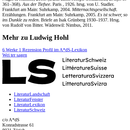
361–368).
Aus der Tiefsee
. Paris , 1926. hrsg. von U. Stadler.
Frankfurt am Main: Suhrkamp, 2004.
Mitternachtsgesellschaft
.
Erzählungen. Frankfurt am Main: Suhrkamp, 2005.
Es ist schwer, so
ins Dunkle zu reden
. Briefe an Isak Grünberg 1930–1937. Hrsg.
von Rudolf von Bitter. Wädenwil: Nimbus, 2011.
Mehr zu Ludwig Hohl
6 Werke
1 Rezension
Profil im A*dS-Lexikon
Wei
ter
sagen
LiteraturLandschaft
LiteraturFenster
LiteraturLexikon
LiteraturSchweiz
c/o A*dS
Konradstrasse 61