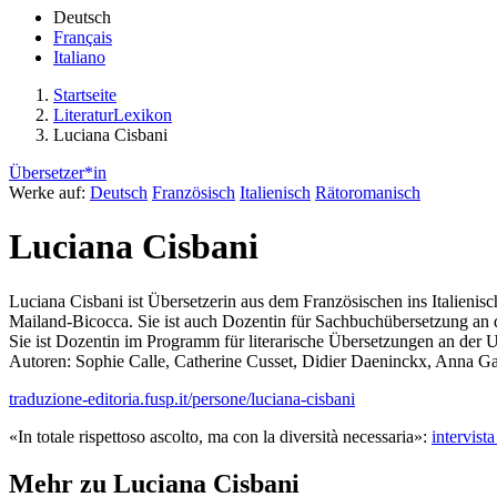
Deutsch
Français
Italiano
Startseite
LiteraturLexikon
Luciana Cisbani
Übersetzer*in
Werke auf:
Deutsch
Französisch
Italienisch
Rätoromanisch
Luciana Cisbani
Luciana Cisbani ist Übersetzerin aus dem Französischen ins Italienisc
Mailand-Bicocca. Sie ist auch Dozentin für Sachbuchübersetzung an der
Sie ist Dozentin im Programm für literarische Übersetzungen an der U
Autoren: Sophie Calle, Catherine Cusset, Didier Daeninckx, Anna G
traduzione-editoria.fusp.it/persone/luciana-cisbani
«In totale rispettoso ascolto, ma con la diversità necessaria»:
intervist
Mehr zu Luciana Cisbani