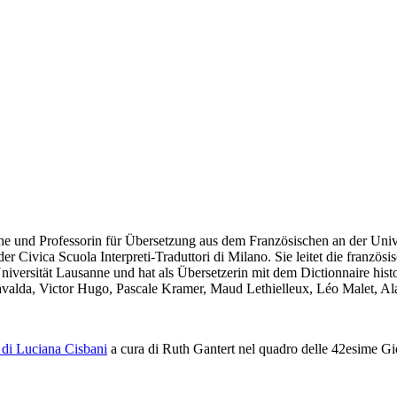
he und Professorin für Übersetzung aus dem Französischen an der Univers
 Civica Scuola Interpreti-Traduttori di Milano. Sie leitet die französi
niversität Lausanne und hat als Übersetzerin mit dem Dictionnaire hist
avalda, Victor Hugo, Pascale Kramer, Maud Lethielleux, Léo Malet, 
a di Luciana Cisbani
a cura di Ruth Gantert nel quadro delle 42esime Gior