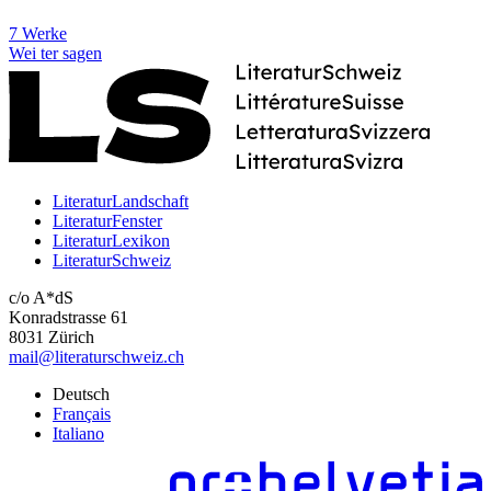
7 Werke
Wei
ter
sagen
LiteraturLandschaft
LiteraturFenster
LiteraturLexikon
LiteraturSchweiz
c/o A*dS
Konradstrasse 61
8031 Zürich
mail@literaturschweiz.ch
Deutsch
Français
Italiano