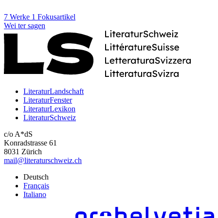
7 Werke
1 Fokusartikel
Wei
ter
sagen
LiteraturLandschaft
LiteraturFenster
LiteraturLexikon
LiteraturSchweiz
c/o A*dS
Konradstrasse 61
8031 Zürich
mail@literaturschweiz.ch
Deutsch
Français
Italiano