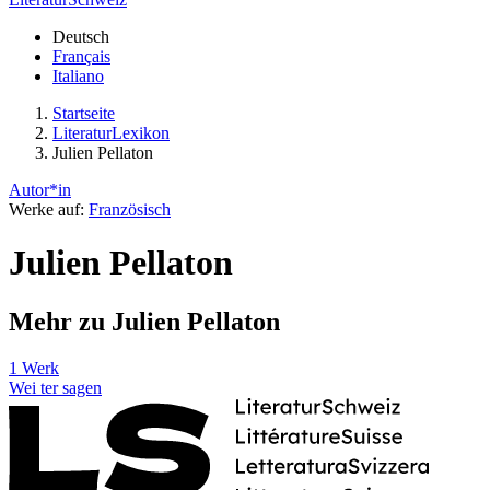
Deutsch
Français
Italiano
Startseite
LiteraturLexikon
Julien Pellaton
Autor*in
Werke auf:
Französisch
Julien Pellaton
Mehr zu Julien Pellaton
1 Werk
Wei
ter
sagen