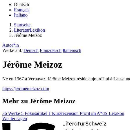
Deutsch
Français
Italiano
Startseite
LiteraturLexikon
Jérôme Meizoz
Autor*in
Werke auf:
Deutsch
Französisch
Italienisch
Jérôme Meizoz
Né en 1967 à Vernayaz, Jérôme Meizoz réside aujourd'hui à Lausanne. Ecr
https://jeromemeizoz.com
Mehr zu Jérôme Meizoz
36 Werke
5 Fokusartikel
1 Kurzrezension
Profil im A*dS-Lexikon
Wei
ter
sagen