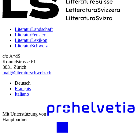
LiteraturLandschaft
LiteraturFenster
LiteraturLexikon
LiteraturSchweiz
c/o A*dS
Konradstrasse 61
8031 Zürich
mail@literaturschweiz.ch
Deutsch
Français
Italiano
Mit Unterstützung von
Hauptpartner