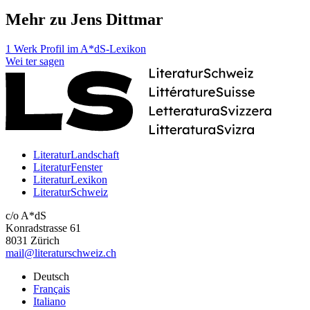
Mehr zu Jens Dittmar
1 Werk
Profil im A*dS-Lexikon
Wei
ter
sagen
LiteraturLandschaft
LiteraturFenster
LiteraturLexikon
LiteraturSchweiz
c/o A*dS
Konradstrasse 61
8031 Zürich
mail@literaturschweiz.ch
Deutsch
Français
Italiano