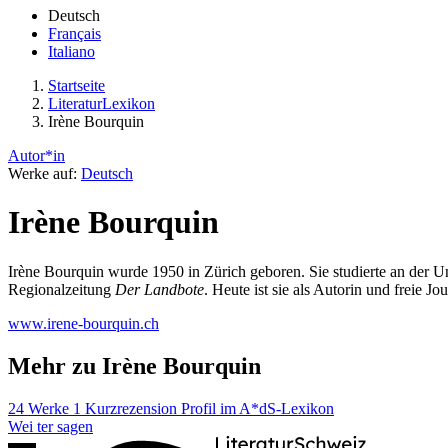
Deutsch
Français
Italiano
Startseite
LiteraturLexikon
Irène Bourquin
Autor*in
Werke auf:
Deutsch
Irène Bourquin
Irène Bourquin wurde 1950 in Zürich geboren. Sie studierte an der U
Regionalzeitung
Der Landbote
. Heute ist sie als Autorin und freie J
www.irene-bourquin.ch
Mehr zu Irène Bourquin
24 Werke
1 Kurzrezension
Profil im A*dS-Lexikon
Wei
ter
sagen