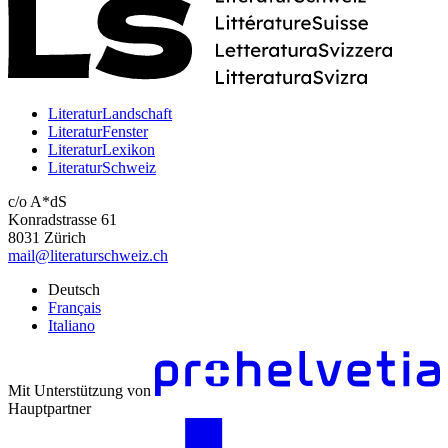
LiteraturLandschaft
LiteraturFenster
LiteraturLexikon
LiteraturSchweiz
c/o A*dS
Konradstrasse 61
8031 Zürich
mail@literaturschweiz.ch
Deutsch
Français
Italiano
Mit Unterstützung von
Hauptpartner