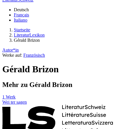
Deutsch
Français
Italiano
Startseite
LiteraturLexikon
Gérald Brizon
Autor*in
Werke auf:
Französisch
Gérald Brizon
Mehr zu Gérald Brizon
1 Werk
Wei
ter
sagen