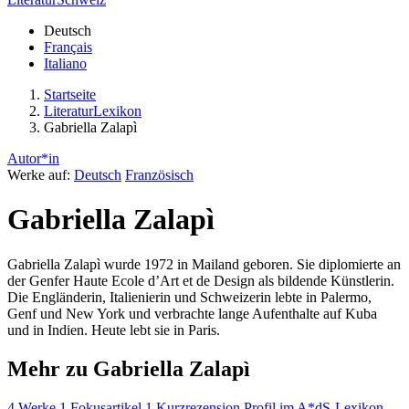
Deutsch
Français
Italiano
Startseite
LiteraturLexikon
Gabriella Zalapì
Autor*in
Werke auf:
Deutsch
Französisch
Gabriella Zalapì
Gabriella Zalapì wurde 1972 in Mailand geboren. Sie diplomierte an
der Genfer Haute Ecole d’Art et de Design als bildende Künstlerin.
Die Engländerin, Italienierin und Schweizerin lebte in Palermo,
Genf und New York und verbrachte lange Aufenthalte auf Kuba
und in Indien. Heute lebt sie in Paris.
Mehr zu Gabriella Zalapì
4 Werke
1 Fokusartikel
1 Kurzrezension
Profil im A*dS-Lexikon