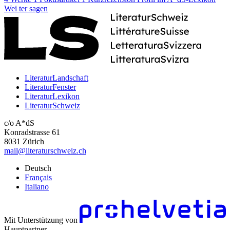
Wei
ter
sagen
LiteraturLandschaft
LiteraturFenster
LiteraturLexikon
LiteraturSchweiz
c/o A*dS
Konradstrasse 61
8031 Zürich
mail@literaturschweiz.ch
Deutsch
Français
Italiano
Mit Unterstützung von
Hauptpartner