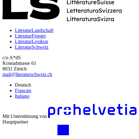
LiteraturLandschaft
LiteraturFenster
LiteraturLexikon
LiteraturSchweiz
c/o A*dS
Konradstrasse 61
8031 Zürich
mail@literaturschweiz.ch
Deutsch
Français
Italiano
Mit Unterstützung von
Hauptpartner