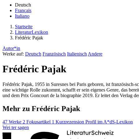
Deutsch
Français
Italiano
Startseite
LiteraturLexikon
Frédéric Pajak
Autor*in
Werke auf:
Deutsch
Französisch
Italienisch
Andere
Frédéric Pajak
Frédréric Pajak, 1955 in Suresnes bei Paris geboren, ist französisch
eine wichtige Rolle zukommt, schafft er sein eigenes Genre, das ber
und dem Prix Goncourt de la biographie 2019. Er leitet den Verlag de
Mehr zu Frédéric Pajak
47 Werke
2 Fokusartikel
1 Kurzrezension
Profil im A*dS-Lexikon
Wei
ter
sagen