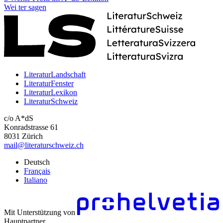
Wei
ter
sagen
LiteraturLandschaft
LiteraturFenster
LiteraturLexikon
LiteraturSchweiz
c/o A*dS
Konradstrasse 61
8031 Zürich
mail@literaturschweiz.ch
Deutsch
Français
Italiano
Mit Unterstützung von
Hauptpartner