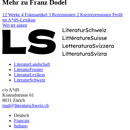
Mehr zu Franz Dodel
12 Werke
4 Fokusartikel
3 Rezensionen
2 Kurzrezensionen
Profil
im A*dS-Lexikon
Wei
ter
sagen
LiteraturLandschaft
LiteraturFenster
LiteraturLexikon
LiteraturSchweiz
c/o A*dS
Konradstrasse 61
8031 Zürich
mail@literaturschweiz.ch
Deutsch
Français
Italiano