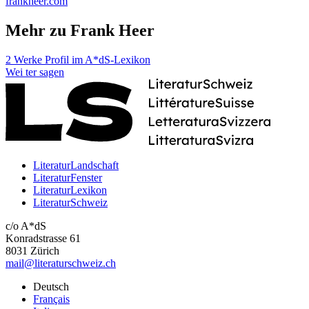
frankheer.com
Mehr zu Frank Heer
2 Werke
Profil im A*dS-Lexikon
Wei
ter
sagen
LiteraturLandschaft
LiteraturFenster
LiteraturLexikon
LiteraturSchweiz
c/o A*dS
Konradstrasse 61
8031 Zürich
mail@literaturschweiz.ch
Deutsch
Français