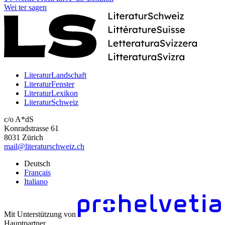
Wei
ter
sagen
LiteraturLandschaft
LiteraturFenster
LiteraturLexikon
LiteraturSchweiz
c/o A*dS
Konradstrasse 61
8031 Zürich
mail@literaturschweiz.ch
Deutsch
Français
Italiano
Mit Unterstützung von
Hauptpartner