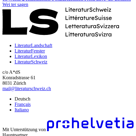
Wei
ter
sagen
LiteraturLandschaft
LiteraturFenster
LiteraturLexikon
LiteraturSchweiz
c/o A*dS
Konradstrasse 61
8031 Zürich
mail@literaturschweiz.ch
Deutsch
Français
Italiano
Mit Unterstützung von
Hauptpartner