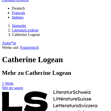
Deutsch
Français
Italiano
Startseite
LiteraturLexikon
Catherine Logean
Autor*in
Werke auf:
Französisch
Catherine Logean
Mehr zu Catherine Logean
1 Werk
Wei
ter
sagen