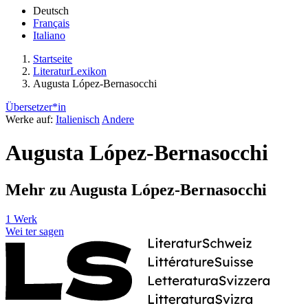
Deutsch
Français
Italiano
Startseite
LiteraturLexikon
Augusta López-Bernasocchi
Übersetzer*in
Werke auf:
Italienisch
Andere
Augusta López-Bernasocchi
Mehr zu Augusta López-Bernasocchi
1 Werk
Wei
ter
sagen