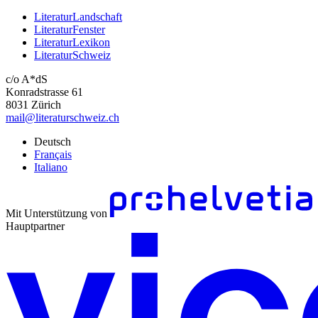
LiteraturLandschaft
LiteraturFenster
LiteraturLexikon
LiteraturSchweiz
c/o A*dS
Konradstrasse 61
8031 Zürich
mail@literaturschweiz.ch
Deutsch
Français
Italiano
Mit Unterstützung von
Hauptpartner