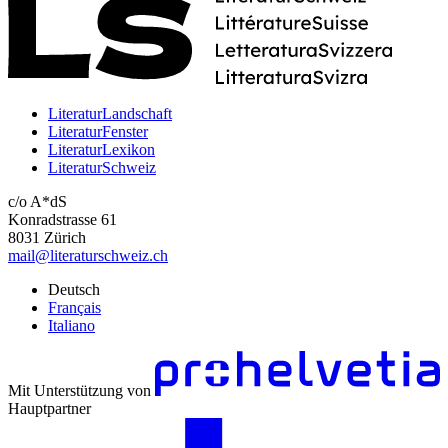
LiteraturLandschaft
LiteraturFenster
LiteraturLexikon
LiteraturSchweiz
c/o A*dS
Konradstrasse 61
8031 Zürich
mail@literaturschweiz.ch
Deutsch
Français
Italiano
Mit Unterstützung von
Hauptpartner